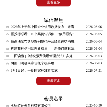
信用修复下载
查看更多
信用查询
党建工作
诚信聚焦
信用讲堂
2026年上半年中国企业信用数据发布，来看看哪些行业排名靠前
2026-08-06
招投标必看！10个案例告诉你，“信用报告”有多重要？
2026-08-05
信用研究
最高法发布典型案例规范平台经营保护消费者合法权益
2026-08-04
企业征信
构建商标信用治理新格局——新修订商标法守信激励与失信惩戒制度解析
2026-08-04
信用评级
一图读懂 |《纳税缴费信用管理办法》实施一周年！这些变化与您息息相关
2026-08-03
保理
两部门明确离岸信托个税事项
2026-08-03
商帐管理
8月1日起，一批国家标准将实施
2026-07-31
信用担保
查看更多
信用保险
信用纠纷调解
会员名录
承德竹芽教育科技有限公司
2025-10-30