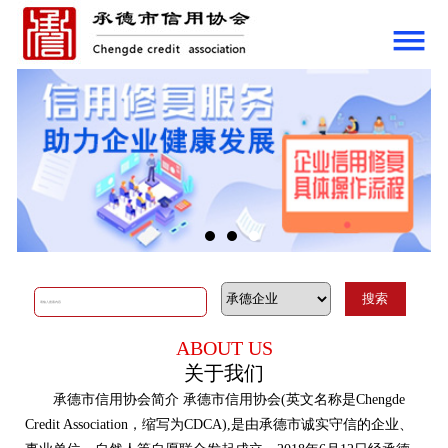
网站首页
协会介绍
关于我们
协会章程
组织结构
资质荣誉
协会动态
通知公告
对外交流
ABOUT US
政策法规
关于我们
政策导向
承德市信用协会简介 承德市信用协会(英文名称是Chengde
Credit Association，缩写为CDCA),是由承德市诚实守信的企业、
政策解读