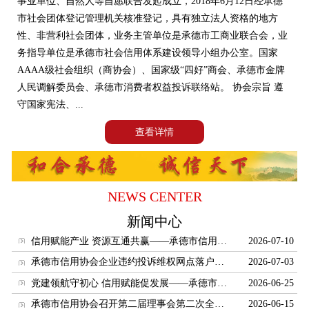
事业单位、自然人等自愿联合发起成立，2018年6月12日经承德
国家法规
市社会团体登记管理机关核准登记，具有独立法人资格的地方
地方法规
性、非营利社会团体，业务主管单位是承德市工商业联合会，业
务指导单位是承德市社会信用体系建设领导小组办公室。国家
诚信聚焦
AAAA级社会组织（商协会）、国家级“四好”商会、承德市金牌
信用百科
人民调解委员会、承德市消费者权益投诉联络站。 协会宗旨 遵
守国家宪法、...
专业术语
查看详情
信用知识
企业风采
企业巡礼
NEWS CENTER
人物专题
新闻中心
服务机构
信用赋能产业 资源互通共赢——承德市信用协会赴河北唐讯信息技术股份有限公司开展走访对接交流活动
2026-07-10
法律事务
承德市信用协会企业违约投诉维权网点落户兴隆郑氏砂艺
2026-07-03
风险评估
党建领航守初心 信用赋能促发展——承德市信用协会联合企业党支部开展建党105周年七一主题党日活动
2026-06-25
信用服务机构
承德市信用协会召开第二届理事会第二次全体会议暨2026年会长工作会议
2026-06-15