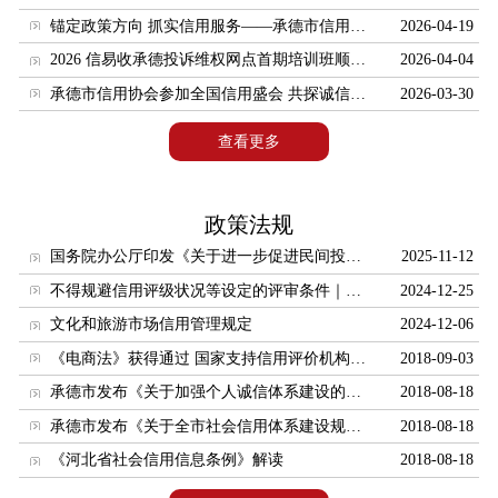
锚定政策方向 抓实信用服务——承德市信用协会召开协会规范运营专题会议
2026-04-19
会员服务
2026 信易收承德投诉维权网点首期培训班顺利开班 赋能企业账款清收与信用建设
2026-04-04
第一届会员名录
承德市信用协会参加全国信用盛会 共探诚信发展新路径
2026-03-30
信用服务
查看更多
融资服务
典型案例
政策法规
供求信息
国务院办公厅印发《关于进一步促进民间投资发展的若干措施》的通知
2025-11-12
第二届会员名录
不得规避信用评级状况等设定的评审条件｜国家发改委发布《关于进一步做好政府和社会资本合作新机制项目规范实施工作的通知》
2024-12-25
咨询解答
文化和旅游市场信用管理规定
2024-12-06
咨询服务
《电商法》获得通过 国家支持信用评价机构开展电商信用评价
2018-09-03
下载中心
承德市发布《关于加强个人诚信体系建设的实施意见》
2018-08-18
协会文件
承德市发布《关于全市社会信用体系建设规划（2016-2020）的实施意见》
2018-08-18
《河北省社会信用信息条例》解读
2018-08-18
表格下载